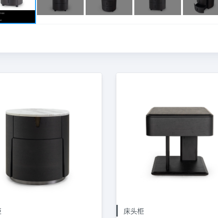
柜
床头柜