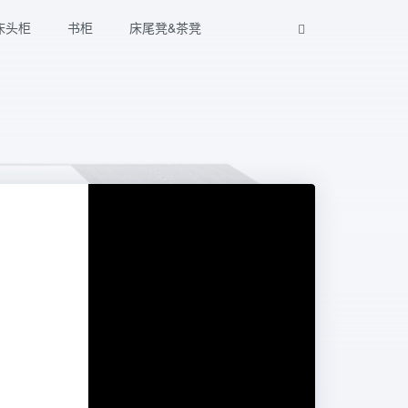
床头柜
书柜
床尾凳&茶凳