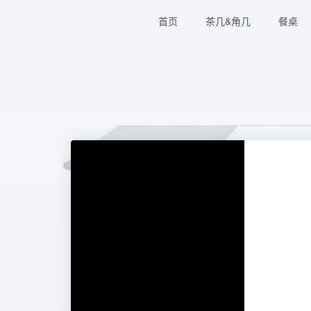
首页
茶几&角几
餐桌